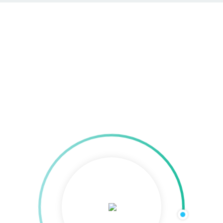
Website planen und
umsetzen
Home
»
Website planen und umsetzen