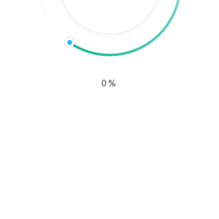
0%
Häufig gestellte
Fragen zu
unseren Dienstleistungen
In diesem Abschnitt finden Sie Antworten auf häufige Fragen
zu den Dienstleistungen von
Ads Master
. Wir möchten
sicherstellen, dass Sie umfassend informiert sind, damit Sie die