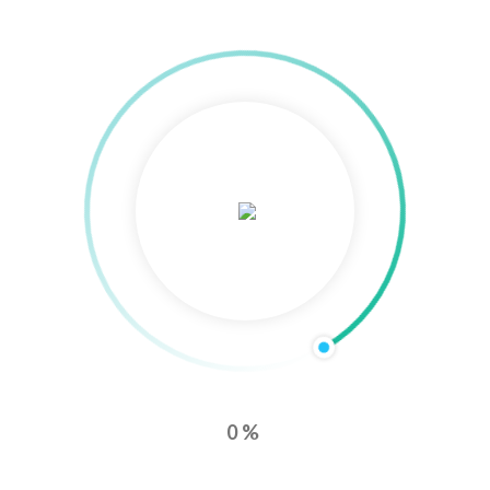
Content Marketing Agentur
Affiliate Marketing Agentur
Logo Design Agentur
Shopify Agentur
Bing Ads Agentur
Event Marketing Agentur
Marktforschungsagentur
LEISTUNGEN
Suchmaschinenoptimierung (SEO)
Suchmaschinenoptimierung
SEO Leistungen
SEO Beratung
SEO Analyse
0%
SEO Check
SEO Optimierung
Technisches SEO